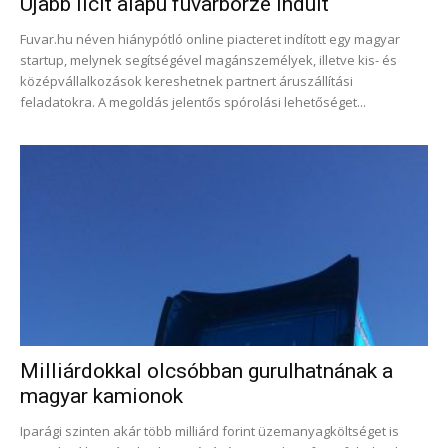
Újabb licit alapú fuvarbörze indult
Fuvar.hu néven hiánypótló online piacteret indított egy magyar
startup, melynek segítségével magánszemélyek, illetve kis- és
középvállalkozások kereshetnek partnert áruszállítási
feladatokra. A megoldás jelentős spórolási lehetőséget...
Milliárdokkal olcsóbban gurulhatnának a
magyar kamionok
Iparági szinten akár több milliárd forint üzemanyagköltséget is