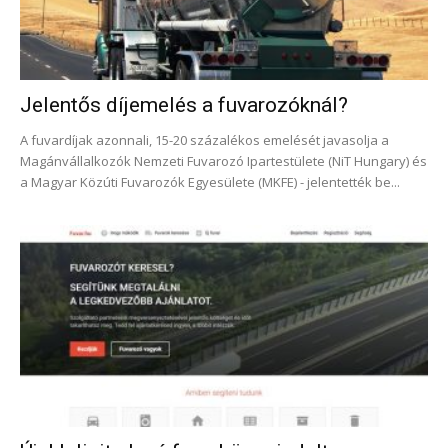
Jelentős díjemelés a fuvarozóknál?
A fuvardíjak azonnali, 15-20 százalékos emelését javasolja a
Magánvállalkozók Nemzeti Fuvarozó Ipartestülete (NiT Hungary) és
a Magyar Közúti Fuvarozók Egyesülete (MKFE) - jelentették be...