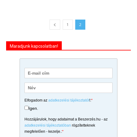
1
2
Maradjunk kapcsolatban!
Elfogadom az
adatkezelési tájékoztatót
!:
*
Igen.
Hozzájárulok, hogy adataimat a Beszerzés.hu - az
adatkezelési tájékoztatóban
rögzítetteknek
megfelelően - kezelje.:
*