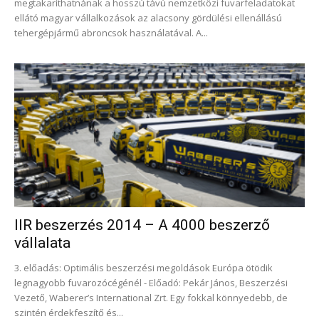
megtakaríthatnának a hosszú távú nemzetközi fuvarfeladatokat
ellátó magyar vállalkozások az alacsony gördülési ellenállású
tehergépjármű abroncsok használatával. A...
IIR beszerzés 2014 – A 4000 beszerző
vállalata
3. előadás: Optimális beszerzési megoldások Európa ötödik
legnagyobb fuvarozócégénél - Előadó: Pekár János, Beszerzési
Vezető, Waberer’s International Zrt. Egy fokkal könnyedebb, de
szintén érdekfeszítő és...