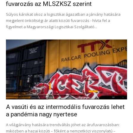
fuvarozás az MLSZKSZ szerint
Súlyos károkat okoz a logisztikai ágazatban a járvány hatására
megjelent önköltségi ár alatti közúti fuvarozás - hívta fel a
figyelmet a Magyarországi Logisztikai Szolgáltató...
A vasúti és az intermodális fuvarozás lehet
a pandémia nagy nyertese
A világjárvány hatására trendváltás jöhet az árufuvarozásban:
miközben a hazai közúti – főként a nemzetközi viszonylatú –