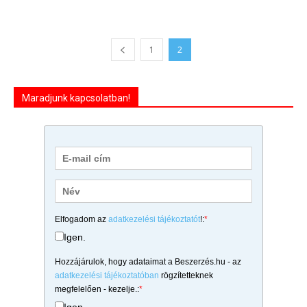
1
2
Maradjunk kapcsolatban!
Elfogadom az
adatkezelési tájékoztatót
!:
*
Igen.
Hozzájárulok, hogy adataimat a Beszerzés.hu - az
adatkezelési tájékoztatóban
rögzítetteknek
megfelelően - kezelje.:
*
Igen.