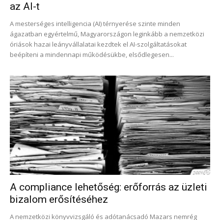
az AI-t
A mesterséges intelligencia (AI) térnyerése szinte minden
ágazatban egyértelmű, Magyarországon leginkább a nemzetközi
óriások hazai leányvállalatai kezdtek el AI-szolgáltatásokat
beépíteni a mindennapi működésükbe, elsődlegesen...
A compliance lehetőség: erőforrás az üzleti
bizalom erősítéséhez
A nemzetközi könyvvizsgáló és adótanácsadó Mazars nemrég