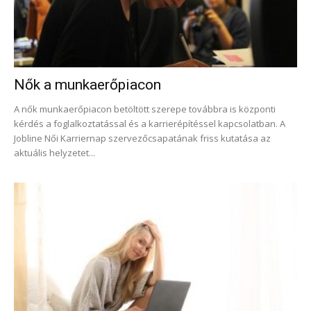
Nők a munkaerőpiacon
A nők munkaerőpiacon betöltött szerepe továbbra is központi
kérdés a foglalkoztatással és a karrierépítéssel kapcsolatban. A
Jobline Női Karriernap szervezőcsapatának friss kutatása az
aktuális helyzetet...