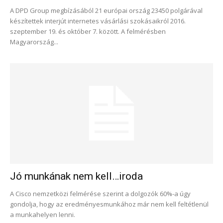
A DPD Group megbízásából 21 európai ország 23450 polgárával
készítettek interjút internetes vásárlási szokásaikról 2016.
szeptember 19. és október 7. között. A felmérésben
Magyarország...
Jó munkának nem kell…iroda
A Cisco nemzetközi felmérése szerint a dolgozók 60%-a úgy
gondolja, hogy az eredményesmunkához már nem kell feltétlenül
a munkahelyen lenni.