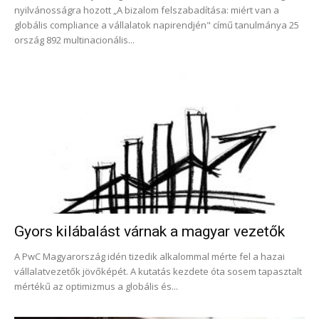
nyilvánosságra hozott „A bizalom felszabadítása: miért van a
globális compliance a vállalatok napirendjén" című tanulmánya 25
ország 892 multinacionális...
Gyors kilábalást várnak a magyar vezetők
A PwC Magyarország idén tizedik alkalommal mérte fel a hazai
vállalatvezetők jövőképét. A kutatás kezdete óta sosem tapasztalt
mértékű az optimizmus a globális és...