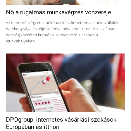
Nő a rugalmas munkavégzés vonzereje
Az otthonról végzett munkának köszönhetően a munkavállalók
hatékonysága és teljesítménye növekedett - emeli ki az Epson
nemrég közzétett kutatása. A következő 10 évben a
munkahelyeken...
DPDgroup: internetes vásárlási szokások
Európában és itthon