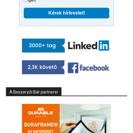
A Beszerzői Bár partnerei