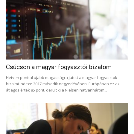
Csúcson a magyar fogyasztói bizalom
Hetven ponttal újabb magasságra jutott a magyar fogyasztók
bizalmi indexe 2017 második negyedévében. Európában ez az
átlagos érték 85 pont, derült ki a Nielsen hatvanhárom...