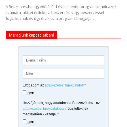
A Beszerzés.hu egyedülálló, 1 éves mentor programot indít azok
számára, akiket érdekel a beszerzés, vagy beszerzéssel
foglalkoznak és úgy érzik ez a program támogatja...
Maradjunk kapcsolatban!
Elfogadom az
adatkezelési tájékoztatót
!:
*
Igen.
Hozzájárulok, hogy adataimat a Beszerzés.hu - az
adatkezelési tájékoztatóban
rögzítetteknek
megfelelően - kezelje.:
*
Igen.