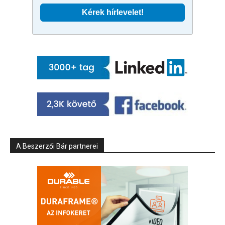
A Beszerzői Bár partnerei