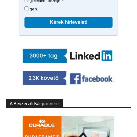
megfelelően - kezelje.:
*
Igen.
A Beszerzői Bár partnerei