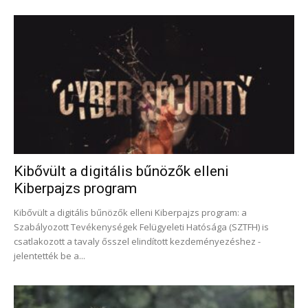
Kibővült a digitális bűnözők elleni
Kiberpajzs program
Kibővült a digitális bűnözők elleni Kiberpajzs program: a
Szabályozott Tevékenységek Felügyeleti Hatósága (SZTFH) is
csatlakozott a tavaly ősszel elindított kezdeményezéshez -
jelentették be a...