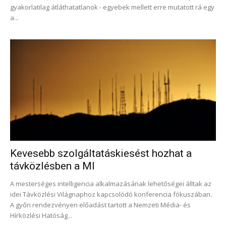
gyakorlatilag átláthatatlanok - egyebek mellett erre mutatott rá egy
a...
Kevesebb szolgáltatáskiesést hozhat a
távközlésben a MI
A mesterséges intelligencia alkalmazásának lehetőségei álltak az
idei Távközlési Világnaphoz kapcsolódó konferencia fókuszában.
A győri rendezvényen előadást tartott a Nemzeti Média- és
Hírközlési Hatóság...