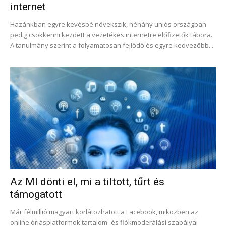
internet
Hazánkban egyre kevésbé növekszik, néhány uniós országban
pedig csökkenni kezdett a vezetékes internetre előfizetők tábora.
A tanulmány szerint a folyamatosan fejlődő és egyre kedvezőbb...
Az MI dönti el, mi a tiltott, tűrt és
támogatott
Már félmillió magyart korlátozhatott a Facebook, miközben az
online óriásplatformok tartalom- és fiókmoderálási szabályai