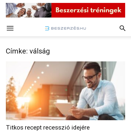
Címke: válság
Titkos recept recesszió idejére