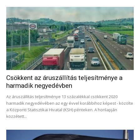
Csökkent az áruszállítás teljesítménye a
harmadik negyedévben
Az áruszállítás teljesítménye 13 százalékkal csökkent 2020
harmadik negyedévében az egy évvel korábbihoz képest - közölte
a Központi Statisztikai Hivatal (KSH) pénteken. A honlapján
közzétett...