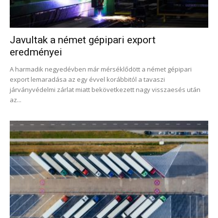
Javultak a német gépipari export
eredményei
A harmadik negyedévben már mérséklődött a német gépipari
export lemaradása az egy évvel korábbitól a tavaszi
járványvédelmi zárlat miatt bekövetkezett nagy visszaesés után
az...