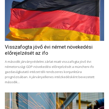
Visszafogta jövő évi német növekedési
előrejelzését az ifo
A második járványvédelmi zárlat miatt visszafogta jövő évi
németországi GDP-növekedési előrejelzését a müncheni ifo
gazdaságkutató intézet téli rendszeres konjunktúra
prognózisában. A járványellenes intézkedésként bevezetett
második...