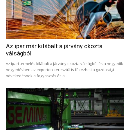
Az ipar már kilábalt a járvány okozta
válságból
Az ipari termelés kilábalt a járvány okozta válságból és a negyedik
negyedévben az exporton keresztül is fékezheti a gazdasági
növekedésnek a fogyasztás és a...