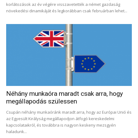
korlátozások az év végére visszavetették a német gazdaság
növekedési dinamikáját és legkorábban csak februárban lehet...
Néhány munkaóra maradt csak arra, hogy
megállapodás szülessen
Csupán néhány munkaóránk maradt arra, hogy az Európai Unió és
az Egyesült Királyság megállapodjon átfogó kereskedelmi
kapcsolataikról, és továbbra is nagyon keskeny mezsgyén
haladunk...