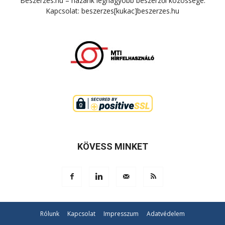
Beszerzés.hu – hazánk legnagyobb beszerzői közössége.
Kapcsolat: beszerzes[kukac]beszerzes.hu
KÖVESS MINKET
Rólunk
Kapcsolat
Impresszum
Adatvédelem