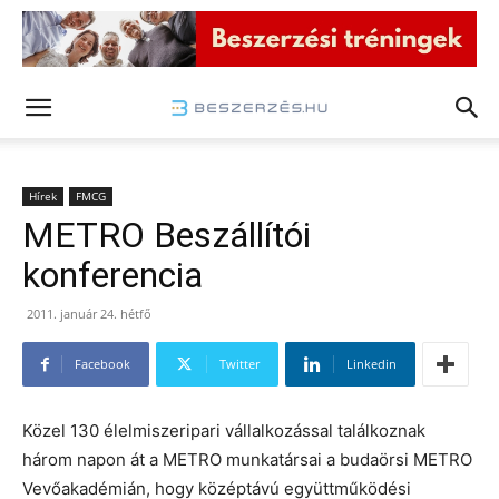
Hírek
FMCG
METRO Beszállítói
konferencia
2011. január 24. hétfő
Facebook
Twitter
Linkedin
Közel 130 élelmiszeripari vállalkozással találkoznak
három napon át a METRO munkatársai a budaörsi METRO
Vevőakadémián, hogy középtávú együttműködési