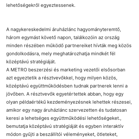
lehetőségekről egyeztessenek.
A nagykereskedelmi áruházlánc hagyományteremtő,
három egymást követő napon, találkozóin az ország
minden részében működő partnereiket hívták meg közös
gondolkodásra, mely meghatározhatja mindkét fél
középtávú stratégiáját.
A METRO beszerzési és marketing vezetői elsősorban
azt egyeztetik a résztvevőkkel, hogy milyen közös,
középtávú együttműködésben tudnak partnerek lenni a
jövőben. A résztvevők egyetértettek abban, hogy egy
olyan példaértékű kezdeményezésnek lehettek részesei,
amikor egy nagy áruházlánc szervezetten és tudatosan
keresi a lehetséges együttműködési lehetőségeket.,
bemutatja középtávú stratégiáját és egyben interaktív
módon gyűjti a beszállítói véleményeket, ötleteket,