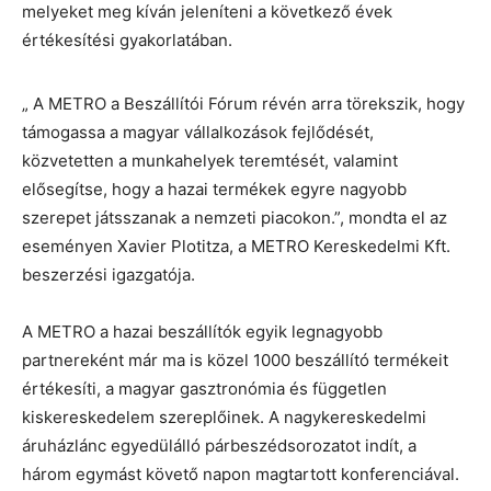
melyeket meg kíván jeleníteni a következő évek
értékesítési gyakorlatában.
„ A METRO a Beszállítói Fórum révén arra törekszik, hogy
támogassa a magyar vállalkozások fejlődését,
közvetetten a munkahelyek teremtését, valamint
elősegítse, hogy a hazai termékek egyre nagyobb
szerepet játsszanak a nemzeti piacokon.”, mondta el az
eseményen Xavier Plotitza, a METRO Kereskedelmi Kft.
beszerzési igazgatója.
A METRO a hazai beszállítók egyik legnagyobb
partnereként már ma is közel 1000 beszállító termékeit
értékesíti, a magyar gasztronómia és független
kiskereskedelem szereplőinek. A nagykereskedelmi
áruházlánc egyedülálló párbeszédsorozatot indít, a
három egymást követő napon magtartott konferenciával.