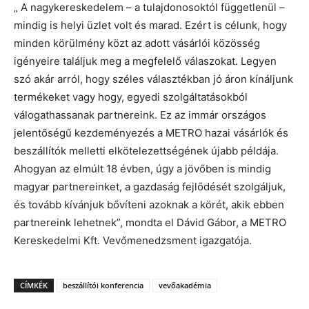
„ A nagykereskedelem – a tulajdonosoktól függetlenül –
mindig is helyi üzlet volt és marad. Ezért is célunk, hogy
minden körülmény közt az adott vásárlói közösség
igényeire találjuk meg a megfelelő válaszokat. Legyen
szó akár arról, hogy széles választékban jó áron kínáljunk
termékeket vagy hogy, egyedi szolgáltatásokból
válogathassanak partnereink. Ez az immár országos
jelentőségű kezdeményezés a METRO hazai vásárlók és
beszállítók melletti elkötelezettségének újabb példája.
Ahogyan az elmúlt 18 évben, úgy a jövőben is mindig
magyar partnereinket, a gazdaság fejlődését szolgáljuk,
és tovább kívánjuk bővíteni azoknak a körét, akik ebben
partnereink lehetnek”, mondta el Dávid Gábor, a METRO
Kereskedelmi Kft. Vevőmenedzsment igazgatója.
CÍMKÉK
beszállítói konferencia
vevőakadémia