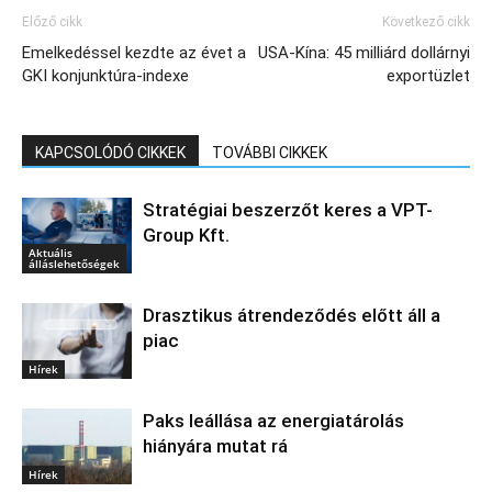
Előző cikk
Következő cikk
Emelkedéssel kezdte az évet a
USA-Kína: 45 milliárd dollárnyi
GKI konjunktúra-indexe
exportüzlet
KAPCSOLÓDÓ CIKKEK
TOVÁBBI CIKKEK
Stratégiai beszerzőt keres a VPT-
Group Kft.
Aktuális
álláslehetőségek
Drasztikus átrendeződés előtt áll a
piac
Hírek
Paks leállása az energiatárolás
hiányára mutat rá
Hírek