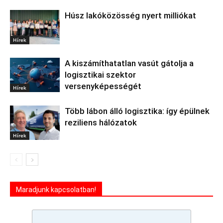
Húsz lakóközösség nyert milliókat
Hírek
A kiszámíthatatlan vasút gátolja a
logisztikai szektor
versenyképességét
Hírek
Több lábon álló logisztika: így épülnek
reziliens hálózatok
Hírek
Maradjunk kapcsolatban!