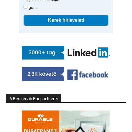
Igen.
A Beszerzői Bár partnerei