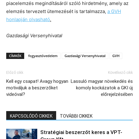
piacelemzés megindításáról szóló hirdetmény, amely az
elemzés tervezett ütemezését is tartalmazza,
a GVH
honlapján olvasható
.
Gazdasági Versenyhivatal
CÍMKÉK
fogyasztóvedelem
Gazdasági Versenyhivatal
GVH
Előző cikk
Következő cikk
Kell egy csapat! Avagy hogyan
Lassuló magyar növekedés és
motiváljuk a beszerzőket
komoly kockázatok a GKI új
videóval?
előrejelzésében
KAPCSOLÓDÓ CIKKEK
TOVÁBBI CIKKEK
Stratégiai beszerzőt keres a VPT-