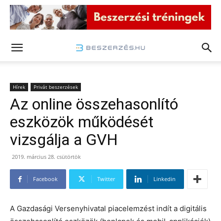
Hírek
Privát beszerzések
Az online összehasonlító
eszközök működését
vizsgálja a GVH
2019. március 28. csütörtök
Facebook
Twitter
Linkedin
A Gazdasági Versenyhivatal piacelemzést indít a digitális