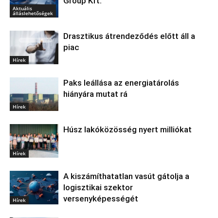
Group Kft.
Aktuális
álláslehetőségek
Drasztikus átrendeződés előtt áll a
piac
Hírek
Paks leállása az energiatárolás
hiányára mutat rá
Hírek
Húsz lakóközösség nyert milliókat
Hírek
A kiszámíthatatlan vasút gátolja a
logisztikai szektor
versenyképességét
Hírek