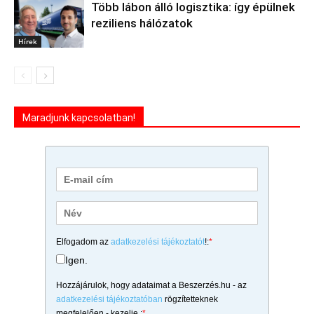
Több lábon álló logisztika: így épülnek
reziliens hálózatok
Hírek
Maradjunk kapcsolatban!
Elfogadom az
adatkezelési tájékoztatót
!:
*
Igen.
Hozzájárulok, hogy adataimat a Beszerzés.hu - az
adatkezelési tájékoztatóban
rögzítetteknek
megfelelően - kezelje.:
*