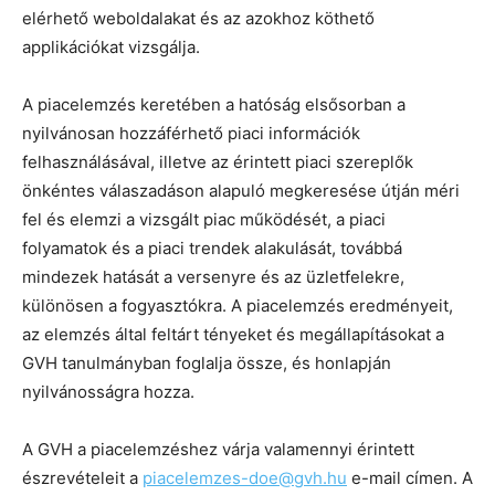
elérhető weboldalakat és az azokhoz köthető
applikációkat vizsgálja.
A piacelemzés keretében a hatóság elsősorban a
nyilvánosan hozzáférhető piaci információk
felhasználásával, illetve az érintett piaci szereplők
önkéntes válaszadáson alapuló megkeresése útján méri
fel és elemzi a vizsgált piac működését, a piaci
folyamatok és a piaci trendek alakulását, továbbá
mindezek hatását a versenyre és az üzletfelekre,
különösen a fogyasztókra. A piacelemzés eredményeit,
az elemzés által feltárt tényeket és megállapításokat a
GVH tanulmányban foglalja össze, és honlapján
nyilvánosságra hozza.
A GVH a piacelemzéshez várja valamennyi érintett
észrevételeit a
piacelemzes-doe@gvh.hu
e-mail címen. A