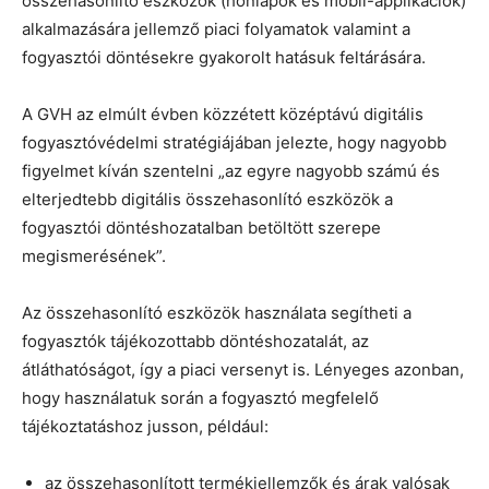
összehasonlító eszközök (honlapok és mobil-applikációk)
alkalmazására jellemző piaci folyamatok valamint a
fogyasztói döntésekre gyakorolt hatásuk feltárására.
A GVH az elmúlt évben közzétett középtávú digitális
fogyasztóvédelmi stratégiájában jelezte, hogy nagyobb
figyelmet kíván szentelni „az egyre nagyobb számú és
elterjedtebb digitális összehasonlító eszközök a
fogyasztói döntéshozatalban betöltött szerepe
megismerésének”.
Az összehasonlító eszközök használata segítheti a
fogyasztók tájékozottabb döntéshozatalát, az
átláthatóságot, így a piaci versenyt is. Lényeges azonban,
hogy használatuk során a fogyasztó megfelelő
tájékoztatáshoz jusson, például:
az összehasonlított termékjellemzők és árak valósak