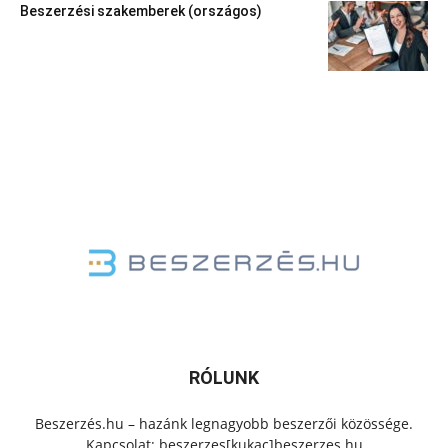
Beszerzési szakemberek (országos)
RÓLUNK
Beszerzés.hu – hazánk legnagyobb beszerzői közössége.
Kapcsolat: beszerzes[kukac]beszerzes.hu