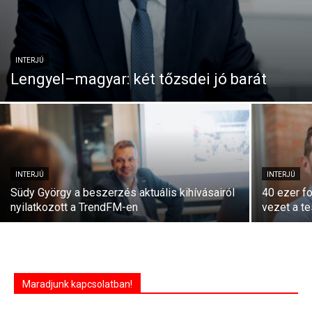
INTERJÚ
Lengyel–magyar: két tőzsdei jó barát
INTERJÚ
INTERJÚ
Südy György a beszerzés aktuális kihívásairól
40 ezer fo
nyilatkozott a TrendFM-en
vezet a te
Maradjunk kapcsolatban!