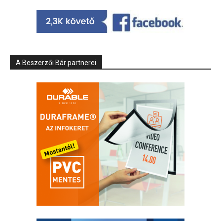
A Beszerzői Bár partnerei