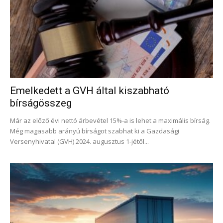
Emelkedett a GVH által kiszabható
bírságösszeg
Már az előző évi nettó árbevétel 15%-a is lehet a maximális bírság.
Még magasabb arányú bírságot szabhat ki a Gazdasági
Versenyhivatal (GVH) 2024. augusztus 1-jétől...