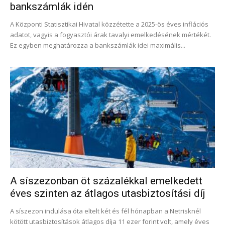
bankszámlák idén
A Központi Statisztikai Hivatal közzétette a 2025-ös éves inflációs
adatot, vagyis a fogyasztói árak tavalyi emelkedésének mértékét.
Ez egyben meghatározza a bankszámlák idei maximális...
A síszezonban öt százalékkal emelkedett
éves szinten az átlagos utasbiztosítási díj
A síszezon indulása óta eltelt két és fél hónapban a Netrisknél
kötött utasbiztosítások átlagos díja 11 ezer forint volt, amely éves