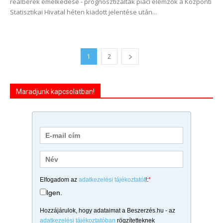
reálbérek emelkedése - prognosztizálták piaci elemzők a Központi
Statisztikai Hivatal héten kiadott jelentése után...
1
2
Maradjunk kapcsolatban!
Elfogadom az
adatkezelési tájékoztatót
!:
*
Igen.
Hozzájárulok, hogy adataimat a Beszerzés.hu - az
adatkezelési tájékoztatóban
rögzítetteknek