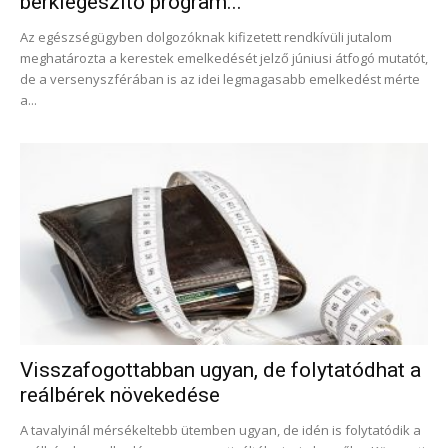
bérkiegészítő program...
Az egészségügyben dolgozóknak kifizetett rendkívüli jutalom
meghatározta a kerestek emelkedését jelző júniusi átfogó mutatót,
de a versenyszférában is az idei legmagasabb emelkedést mérte
a...
Visszafogottabban ugyan, de folytatódhat a
reálbérek növekedése
A tavalyinál mérsékeltebb ütemben ugyan, de idén is folytatódik a