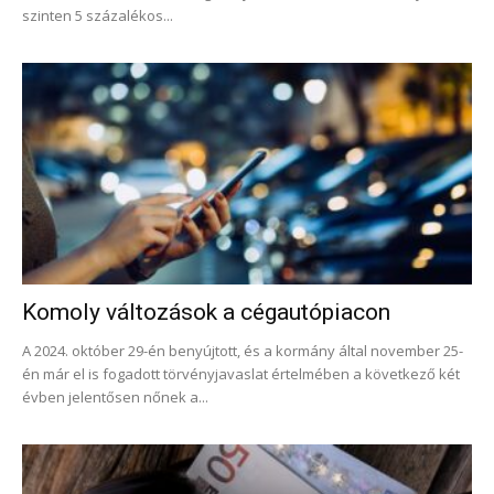
szinten 5 százalékos...
Komoly változások a cégautópiacon
A 2024. október 29-én benyújtott, és a kormány által november 25-
én már el is fogadott törvényjavaslat értelmében a következő két
évben jelentősen nőnek a...