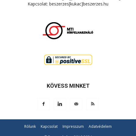
Kapcsolat: beszerzes[kukac]beszerzes.hu
KÖVESS MINKET
Rólunk
Kapcsolat
Impresszum
Adatvédelem