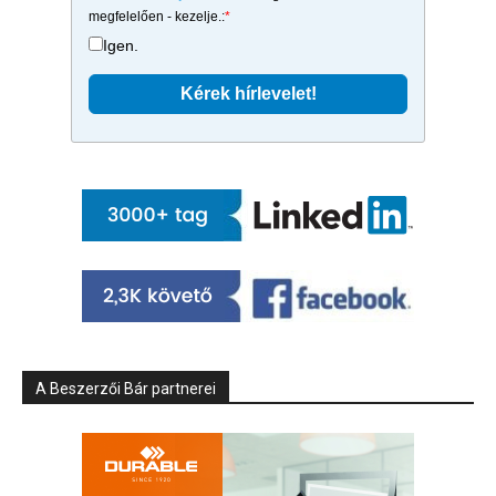
megfelelően - kezelje.:
*
Igen.
A Beszerzői Bár partnerei