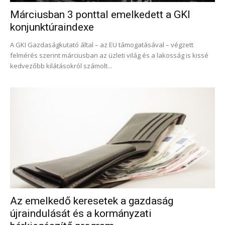
Márciusban 3 ponttal emelkedett a GKI
konjunktúraindexe
A GKI Gazdaságkutató által – az EU támogatásával – végzett
felmérés szerint márciusban az üzleti világ és a lakosság is kissé
kedvezőbb kilátásokról számolt...
Az emelkedő keresetek a gazdaság
újraindulását és a kormányzati