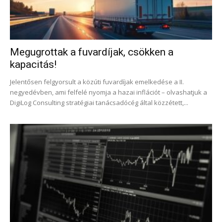
Megugrottak a fuvardíjak, csökken a
kapacitás!
Jelentősen felgyorsult a közúti fuvardíjak emelkedése a II.
negyedévben, ami felfelé nyomja a hazai inflációt – olvashatjuk a
DigiLog Consulting stratégiai tanácsadócég által közzétett,...