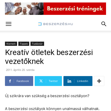
Kiemelt
Tippek
Tudástár
Kreatív ötletek beszerzési
vezetőknek
2011. április 20. szerda
Facebook
Twitter
Linkedin
Új szikrára van szükség a beszerzési osztályon?
A beszerzési osztályok könnyen unalmassá válhatnak.