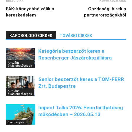
Előző cikk
Következő cikk
FÁK: könnyebbé válik a
Gazdasági hírek a
kereskedelem
partnerországokból
KAPCSOLÓDÓ CIKKEK
TOVÁBBI CIKKEK
Kategória beszerzőt keres a
Rosenberger Jászárokszállásra
Aktuális
álláslehetőségek
Senior beszerzőt keres a TOM-FERR
Zrt. Budapestre
Aktuális
álláslehetőségek
Impact Talks 2026: Fenntarthatóság
működésben – 2026.05.13
Események