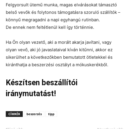
Felgyorsult ütemű munka, magas elvárásokat támasztó
belső vevők és folytonos támogatásra szoruló szállítók –
könnyű megragadni a napi egyhangú rutinban.
De ennek nem feltétlenül kell így történnie.
Ha Ön olyan vezető, aki a morált akarja javítani, vagy
olyan vevő, aki jó javaslataival kíván kitűnni, akkor ez
sikerülhet a következőkben bemutatott ötletekkel és
kiránthatja a beszerzési osztályt a mókuskerékből.
Készítsen beszállítói
iránymutatást!
CÍMKÉK
beszerzés
tipp