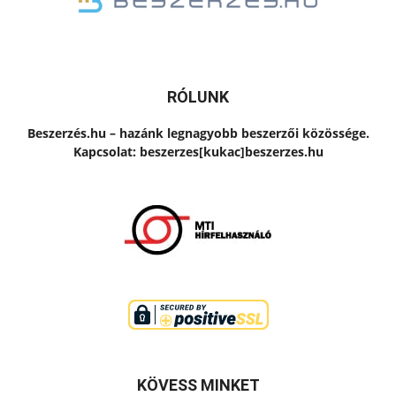
RÓLUNK
Beszerzés.hu – hazánk legnagyobb beszerzői közössége.
Kapcsolat: beszerzes[kukac]beszerzes.hu
KÖVESS MINKET