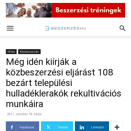
Hírek
Közbeszerzés
Még idén kiírják a
közbeszerzési eljárást 108
bezárt települési
hulladéklerakók rekultivációs
munkáira
2011. október 18. kedd
Facebook
Twitter
Linkedin