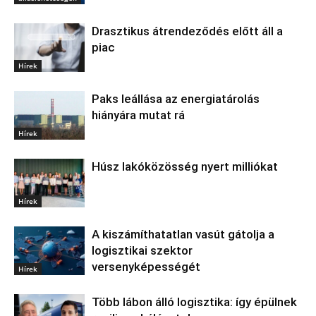
Drasztikus átrendeződés előtt áll a
piac
Hírek
Paks leállása az energiatárolás
hiányára mutat rá
Hírek
Húsz lakóközösség nyert milliókat
Hírek
A kiszámíthatatlan vasút gátolja a
logisztikai szektor
versenyképességét
Hírek
Több lábon álló logisztika: így épülnek