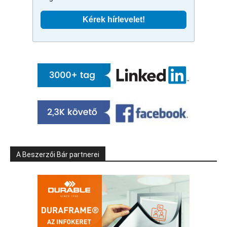
A Beszerzői Bár partnerei