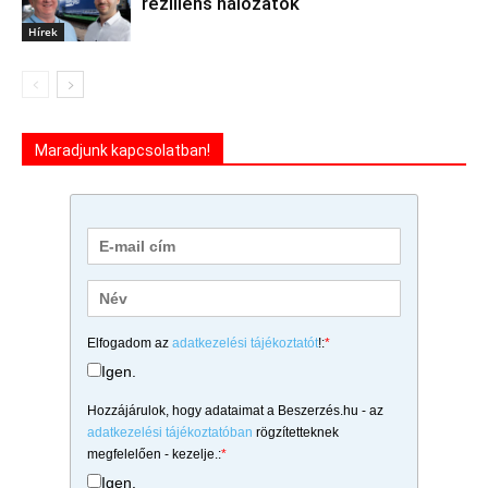
reziliens hálózatok
Hírek
Maradjunk kapcsolatban!
Elfogadom az
adatkezelési tájékoztatót
!:
*
Igen.
Hozzájárulok, hogy adataimat a Beszerzés.hu - az
adatkezelési tájékoztatóban
rögzítetteknek
megfelelően - kezelje.:
*
Igen.