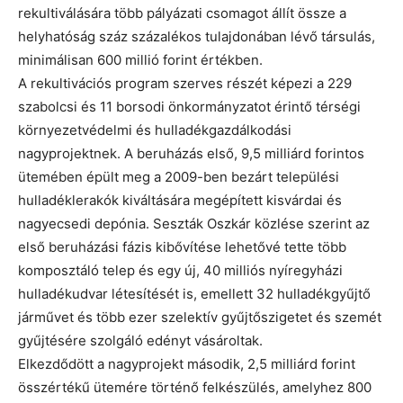
rekultiválására több pályázati csomagot állít össze a
helyhatóság száz százalékos tulajdonában lévő társulás,
minimálisan 600 millió forint értékben.
A rekultivációs program szerves részét képezi a 229
szabolcsi és 11 borsodi önkormányzatot érintő térségi
környezetvédelmi és hulladékgazdálkodási
nagyprojektnek. A beruházás első, 9,5 milliárd forintos
ütemében épült meg a 2009-ben bezárt települési
hulladéklerakók kiváltására megépített kisvárdai és
nagyecsedi depónia. Seszták Oszkár közlése szerint az
első beruházási fázis kibővítése lehetővé tette több
komposztáló telep és egy új, 40 milliós nyíregyházi
hulladékudvar létesítését is, emellett 32 hulladékgyűjtő
járművet és több ezer szelektív gyűjtőszigetet és szemét
gyűjtésére szolgáló edényt vásároltak.
Elkezdődött a nagyprojekt második, 2,5 milliárd forint
összértékű ütemére történő felkészülés, amelyhez 800