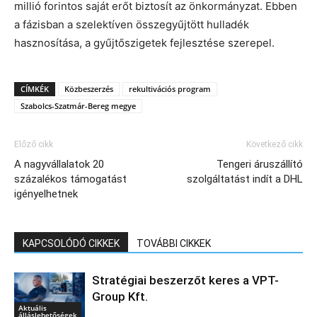
millió forintos saját erőt biztosít az önkormányzat. Ebben
a fázisban a szelektíven összegyűjtött hulladék
hasznosítása, a gyűjtőszigetek fejlesztése szerepel.
CÍMKÉK
Közbeszerzés
rekultivációs program
Szabolcs-Szatmár-Bereg megye
Előző cikk
Következő cikk
A nagyvállalatok 20
Tengeri áruszállító
százalékos támogatást
szolgáltatást indít a DHL
igényelhetnek
KAPCSOLÓDÓ CIKKEK
TOVÁBBI CIKKEK
Stratégiai beszerzőt keres a VPT-
Group Kft.
Aktuális
álláslehetőségek