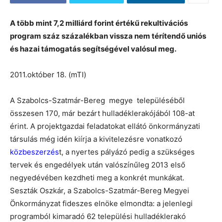
A több mint 7,2 milliárd forint értékű rekultivációs
program száz százalékban vissza nem térítendő uniós
és hazai támogatás segítségével valósul meg.
2011.október 18. (mTI)
A Szabolcs-Szatmár-Bereg megye településéből
összesen 170, már bezárt hulladéklerakójából 108-at
érint. A projektgazdai feladatokat ellátó önkormányzati
társulás még idén kiírja a kivitelezésre vonatkozó
közbeszerzés
t, a nyertes pályázó pedig a szükséges
tervek és engedélyek után valószínűleg 2013 első
negyedévében kezdheti meg a konkrét munkákat.
Seszták Oszkár, a Szabolcs-Szatmár-Bereg Megyei
Önkormányzat fideszes elnöke elmondta: a jelenlegi
programból kimaradó 62 települési hulladéklerakó