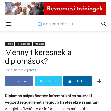
Hírek
Felmérések
Kiemelt
Mennyit keresnek a
diplomások?
2012. március 2. péntek
Facebook
Twitter
Linkedin
Diplomás pályakövetés: informatikai és műszaki
végzettséggel lehet a legjobb fizetésekre számítani.
A legjobb fizetésre az informatikai és műszaki