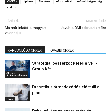
CÍMKÉK
diploma
fizetések
informatikai
műszaki végzettség
szektor
Előző cikk
Következő cikk
Ma már inkább a magyart
Javult a BMI februári értéke
választjuk
KAPCSOLÓDÓ CIKKEK
TOVÁBBI CIKKEK
Stratégiai beszerzőt keres a VPT-
Group Kft.
Aktuális
álláslehetőségek
Drasztikus átrendeződés előtt áll a
piac
Hírek
Paks leállása az energiatárolás