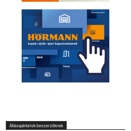
Állásajánlatok beszerzőknek