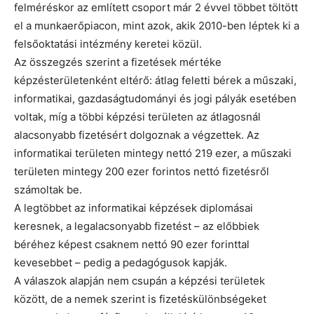
felméréskor az említett csoport már 2 évvel többet töltött
el a munkaerőpiacon, mint azok, akik 2010-ben léptek ki a
felsőoktatási intézmény keretei közül.
Az összegzés szerint a fizetések mértéke
képzésterületenként eltérő: átlag feletti bérek a műszaki,
informatikai, gazdaságtudományi és jogi pályák esetében
voltak, míg a többi képzési területen az átlagosnál
alacsonyabb fizetésért dolgoznak a végzettek. Az
informatikai területen mintegy nettó 219 ezer, a műszaki
területen mintegy 200 ezer forintos nettó fizetésről
számoltak be.
A legtöbbet az informatikai képzések diplomásai
keresnek, a legalacsonyabb fizetést – az előbbiek
béréhez képest csaknem nettó 90 ezer forinttal
kevesebbet – pedig a pedagógusok kapják.
A válaszok alapján nem csupán a képzési területek
között, de a nemek szerint is fizetéskülönbségeket