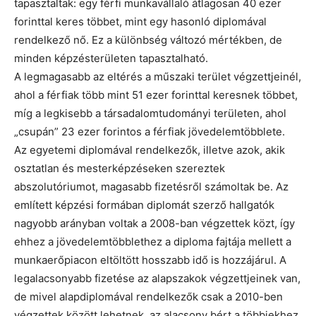
tapasztaltak: egy férfi munkavállaló átlagosan 40 ezer
forinttal keres többet, mint egy hasonló diplomával
rendelkező nő. Ez a különbség változó mértékben, de
minden képzésterületen tapasztalható.
A legmagasabb az eltérés a műszaki terület végzettjeinél,
ahol a férfiak több mint 51 ezer forinttal keresnek többet,
míg a legkisebb a társadalomtudományi területen, ahol
„csupán” 23 ezer forintos a férfiak jövedelemtöbblete.
Az egyetemi diplomával rendelkezők, illetve azok, akik
osztatlan és mesterképzéseken szereztek
abszolutóriumot, magasabb fizetésről számoltak be. Az
említett képzési formában diplomát szerző hallgatók
nagyobb arányban voltak a 2008-ban végzettek közt, így
ehhez a jövedelemtöbblethez a diploma fajtája mellett a
munkaerőpiacon eltöltött hosszabb idő is hozzájárul. A
legalacsonyabb fizetése az alapszakok végzettjeinek van,
de mivel alapdiplomával rendelkezők csak a 2010-ben
végzettek között lehetnek, az alacsony bért a többiekhez,