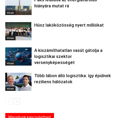
hiányára mutat rá
Hírek
Húsz lakóközösség nyert milliókat
Hírek
A kiszámíthatatlan vasút gátolja a
logisztikai szektor
versenyképességét
Hírek
Több lábon álló logisztika: így épülnek
reziliens hálózatok
Hírek
Maradjunk kapcsolatban!