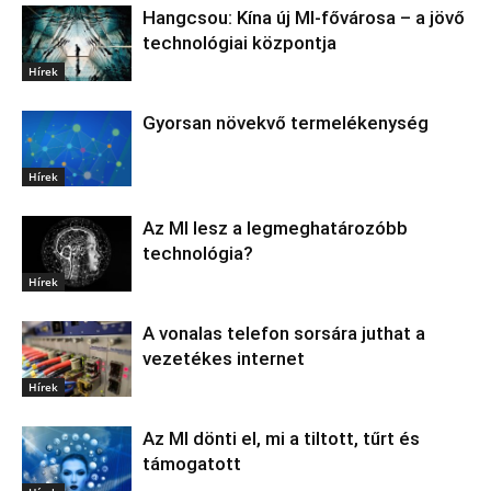
Hangcsou: Kína új MI-fővárosa – a jövő
technológiai központja
Hírek
Gyorsan növekvő termelékenység
Hírek
Az MI lesz a legmeghatározóbb
technológia?
Hírek
A vonalas telefon sorsára juthat a
vezetékes internet
Hírek
Az MI dönti el, mi a tiltott, tűrt és
támogatott