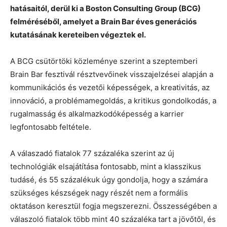
hatásaitól, derül ki a Boston Consulting Group (BCG)
felméréséből, amelyet a Brain Bar éves generációs
kutatásának kereteiben végeztek el.
A BCG csütörtöki közleménye szerint a szeptemberi
Brain Bar fesztivál résztvevőinek visszajelzései alapján a
kommunikációs és vezetői képességek, a kreativitás, az
innováció, a problémamegoldás, a kritikus gondolkodás, a
rugalmasság és alkalmazkodóképesség a karrier
legfontosabb feltétele.
A válaszadó fiatalok 77 százaléka szerint az új
technológiák elsajátítása fontosabb, mint a klasszikus
tudásé, és 55 százalékuk úgy gondolja, hogy a számára
szükséges készségek nagy részét nem a formális
oktatáson keresztül fogja megszerezni. Összességében a
válaszoló fiatalok több mint 40 százaléka tart a jövőtől, és