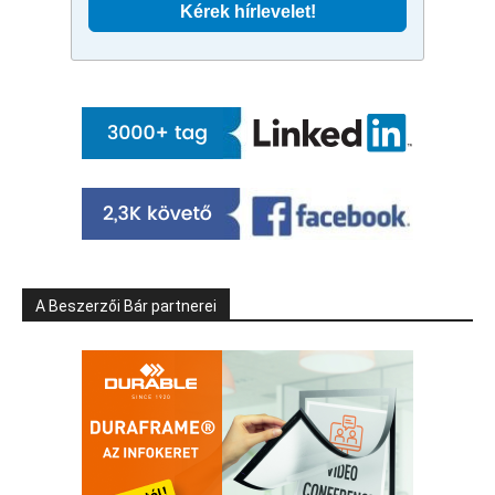
A Beszerzői Bár partnerei