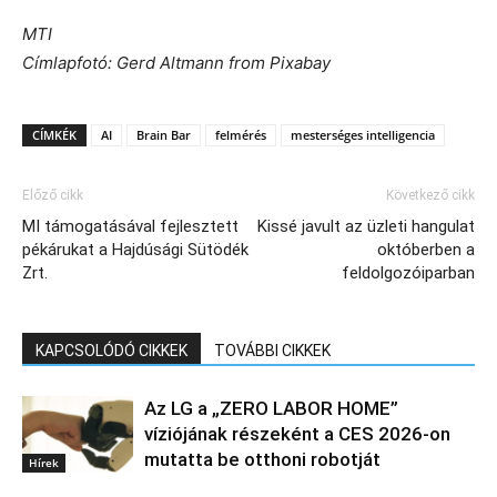
MTI
Címlapfotó: Gerd Altmann from Pixabay
CÍMKÉK
AI
Brain Bar
felmérés
mesterséges intelligencia
Előző cikk
Következő cikk
MI támogatásával fejlesztett
Kissé javult az üzleti hangulat
pékárukat a Hajdúsági Sütödék
októberben a
Zrt.
feldolgozóiparban
KAPCSOLÓDÓ CIKKEK
TOVÁBBI CIKKEK
Az LG a „ZERO LABOR HOME”
víziójának részeként a CES 2026-on
mutatta be otthoni robotját
Hírek