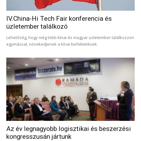
IV.China-Hi Tech Fair konferencia és
üzletember találkozó
Lehetőség, hogy még több kínai és magyar üzletember találkozzon
egymással, növekedjenek a kínai befektetések.
Az év legnagyobb logisztikai és beszerzési
kongresszusán jártunk