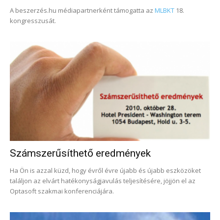
A beszerzés.hu médiapartnerként támogatta az
MLBKT
18.
kongresszusát.
Számszerűsíthető eredmények
Ha Ön is azzal küzd, hogy évről évre újabb és újabb eszközöket
találjon az elvárt hatékonyságjavulás teljesítésére, jöjjön el az
Optasoft szakmai konferenciájára.