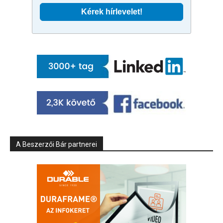
A Beszerzői Bár partnerei