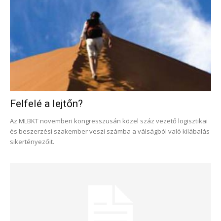
Felfelé a lejtőn?
Az MLBKT novemberi kongresszusán közel száz vezető logisztikai
és beszerzési szakember veszi számba a válságból való kilábalás
sikertényezőit.