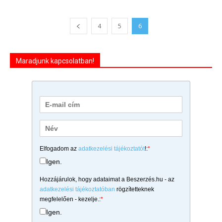
4
5
6
Maradjunk kapcsolatban!
Elfogadom az
adatkezelési tájékoztatót
!:
*
Igen.
Hozzájárulok, hogy adataimat a Beszerzés.hu - az
adatkezelési tájékoztatóban
rögzítetteknek
megfelelően - kezelje.:
*
Igen.