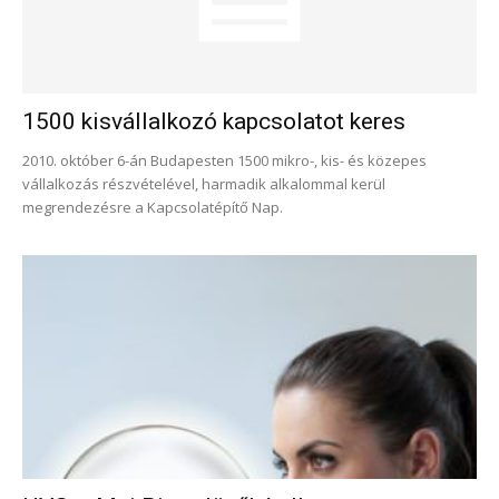
1500 kisvállalkozó kapcsolatot keres
2010. október 6-án Budapesten 1500 mikro-, kis- és közepes
vállalkozás részvételével, harmadik alkalommal kerül
megrendezésre a Kapcsolatépítő Nap.