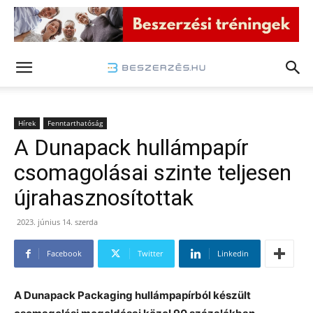
Hírek
Fenntarthatóság
A Dunapack hullámpapír
csomagolásai szinte teljesen
újrahasznosítottak
2023. június 14. szerda
Facebook
Twitter
Linkedin
A Dunapack Packaging hullámpapírból készült