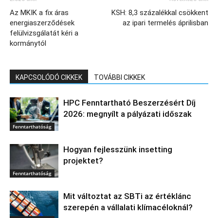
Az MKIK a fix áras
KSH: 8,3 százalékkal csökkent
energiaszerződések
az ipari termelés áprilisban
felülvizsgálatát kéri a
kormánytól
KAPCSOLÓDÓ CIKKEK
TOVÁBBI CIKKEK
HPC Fenntartható Beszerzésért Díj
2026: megnyílt a pályázati időszak
Fenntarthatóság
Hogyan fejlesszünk insetting
projektet?
Fenntarthatóság
Mit változtat az SBTi az értéklánc
szerepén a vállalati klímacéloknál?