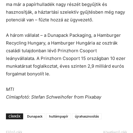
ma már a papírhulladék nagy részét begyűjtik és
hasznosítják, a háztartási szelektív gyűjtésben még nagy
potenciál van – fűzte hozzá az ügyvezető.
A három vállalat – a Dunapack Packaging, a Hamburger
Recycling Hungary, a Hamburger Hungária az osztrák
családi tulajdonban lévő Prinzhorn Csoport
leányvállalata. A Prinzhorn Csoport 15 országban 10 ezer
munkatársat foglalkoztat, éves szinten 2,9 milliárd eurós
forgalmat bonyolít le.
MTI
Címlapfotó: Stefan Schweihofer from Pixabay
CÍMKÉK
Dunapack
hullámpapír
újrahasznosítás
Előző cikk
Következő cikk