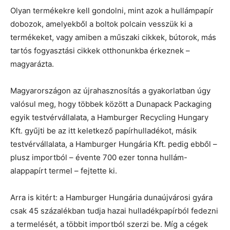
Olyan termékekre kell gondolni, mint azok a hullámpapír
dobozok, amelyekből a boltok polcain vesszük ki a
termékeket, vagy amiben a műszaki cikkek, bútorok, más
tartós fogyasztási cikkek otthonunkba érkeznek –
magyarázta.
Magyarországon az újrahasznosítás a gyakorlatban úgy
valósul meg, hogy többek között a Dunapack Packaging
egyik testvérvállalata, a Hamburger Recycling Hungary
Kft. gyűjti be az itt keletkező papírhulladékot, másik
testvérvállalata, a Hamburger Hungária Kft. pedig ebből –
plusz importból – évente 700 ezer tonna hullám-
alappapírt termel – fejtette ki.
Arra is kitért: a Hamburger Hungária dunaújvárosi gyára
csak 45 százalékban tudja hazai hulladékpapírból fedezni
a termelését, a többit importból szerzi be. Míg a cégek