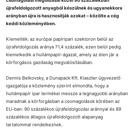
csomagolási megoldásai közel 90 százalékban
újrafeldolgozott anyagból készülnek és ugyanekkora
arányban újra is hasznosítják azokat – közölte a cég
keddi közleményében.
Kiemelték: az európai papíripari szektoron belül az
újrafeldolgozás aránya 71,4 százalék, ezen belül pedig
kiemelkedik a hullámpapír-ágazat, amely az élen jár a
körforgásos gazdaság megvalósításában.
Dennis Belkovsky, a Dunapack Kft. Klaszter ügyvezető
igazgatója a közlemény szerint elmondta, hogy a
hullámpapír ipar termékei messze a legnagyobb arányban
maradnak a körforgásban a csomagolások körében az
EU-ban: 90 százalékos újrafeldolgozási aránnyal és 89
százalékos átlagos újrafeldolgozott alapanyag
tartalommal rendelkeznek.