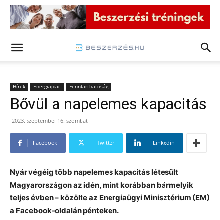
Hírek
Energiapiac
Fenntarthatóság
Bővül a napelemes kapacitás
2023. szeptember 16. szombat
Facebook
Twitter
Linkedin
Nyár végéig több napelemes kapacitás létesült
Magyarországon az idén, mint korábban bármelyik
teljes évben – közölte az Energiaügyi Minisztérium (EM)
a Facebook-oldalán pénteken.