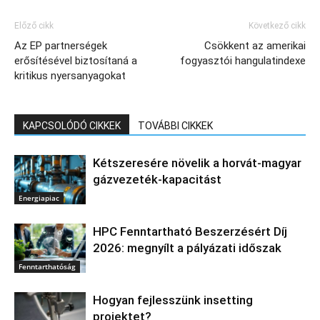
Előző cikk
Következő cikk
Az EP partnerségek
Csökkent az amerikai
erősítésével biztosítaná a
fogyasztói hangulatindexe
kritikus nyersanyagokat
KAPCSOLÓDÓ CIKKEK
TOVÁBBI CIKKEK
Kétszeresére növelik a horvát-magyar
gázvezeték-kapacitást
Energiapiac
HPC Fenntartható Beszerzésért Díj
2026: megnyílt a pályázati időszak
Fenntarthatóság
Hogyan fejlesszünk insetting
projektet?