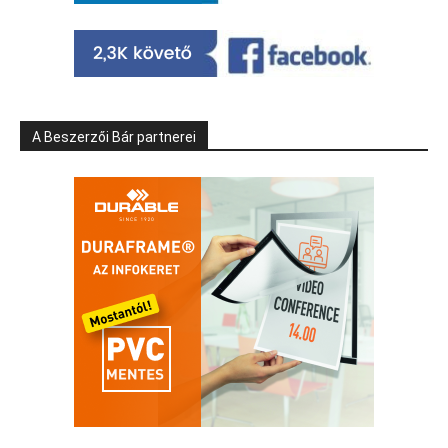
A Beszerzői Bár partnerei