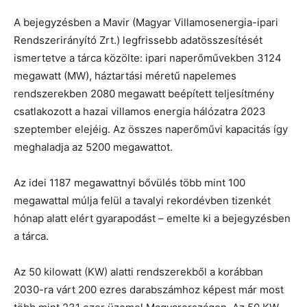
A bejegyzésben a Mavir (Magyar Villamosenergia-ipari
Rendszerirányító Zrt.) legfrissebb adatösszesítését
ismertetve a tárca közölte: ipari naperőművekben 3124
megawatt (MW), háztartási méretű napelemes
rendszerekben 2080 megawatt beépített teljesítmény
csatlakozott a hazai villamos energia hálózatra 2023
szeptember elejéig. Az összes naperőművi kapacitás így
meghaladja az 5200 megawattot.
Az idei 1187 megawattnyi bővülés több mint 100
megawattal múlja felül a tavalyi rekordévben tizenkét
hónap alatt elért gyarapodást – emelte ki a bejegyzésben
a tárca.
Az 50 kilowatt (KW) alatti rendszerekből a korábban
2030-ra várt 200 ezres darabszámhoz képest már most