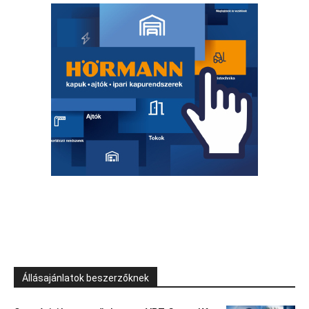
Állásajánlatok beszerzőknek