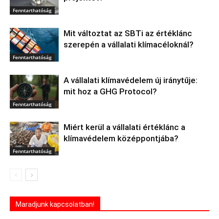
Fenntarthatóság
Mit változtat az SBTi az értéklánc
szerepén a vállalati klímacéloknál?
Fenntarthatóság
A vállalati klímavédelem új iránytűje:
mit hoz a GHG Protocol?
Fenntarthatóság
Miért kerül a vállalati értéklánc a
klímavédelem középpontjába?
Fenntarthatóság
Maradjunk kapcsolatban!