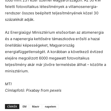
több mint 231 ezer üzemel Magyarországon. Az 50 KW
feletti fotovoltaikus létesítmények a villamosenergia-
rendszer összes beépített teljesítményének közel 30
százalékát adják.
Az Energiaügyi Minisztérium elsősorban az atomenergia
és a napenergia kettősére támaszkodva erősíti a hazai
önellátási képességeket, Magyarország
energiafüggetlenségét. A korábban a következő évtized
elejére megcélzott 6000 megawatt fotovoltaikus
teljesítmény akár már jövőre termelésbe állhat – közölte a
minisztérium.
MTI
Címlapfotó: Pixabay from pexels
CÍMKÉK
EM
Mavir
napelem