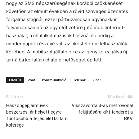
hogy az SMS népszerűségének korábbi csökkenését
követően az elmúlt években a rövid szöveges üzenetek
forgalma stagnál, ezzel párhuzamosan ugyanakkor
folyamatosan nő az egy előfizetőre jutó mobilinternet-
használat, a chatalkalmazások használata pedig a
mindennapok részévé vált az okostelefon-felhasználók
körében. A mobilszolgáltató erre az igényre reagálva új
tarifáiba korlátlan chatelérhetőséget épített.
CÍMKÉK
chat
kommunikáció
Telenor
Viber
Előző cikk
Következő cikk
Haszongépjárművek:
Visszavonta 3-as metróvonal
beszerzési ár helyett egyre
felújítására kiírt tenderét a
fontosabb a teljes élettartam
BKV
költsége