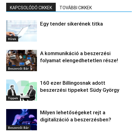
KAPCSOLÓDÓ CIKKEK
TOVÁBBI CIKKEK
Egy tender sikerének titka
Hírek
A kommunikáció a beszerzési
folyamat elengedhetetlen része!
Beszerzői Bár
160 ezer Billingosnak adott
beszerzési tippeket Südy György
Tippek
Milyen lehetőségeket rejt a
digitalizáció a beszerzésben?
Beszerzői Bár