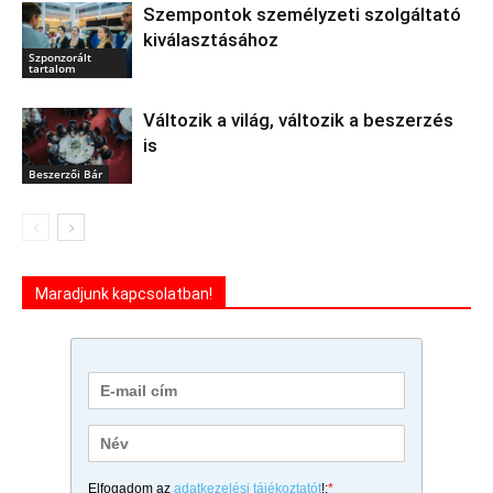
Szempontok személyzeti szolgáltató
kiválasztásához
Szponzorált
tartalom
Változik a világ, változik a beszerzés
is
Beszerzői Bár
Maradjunk kapcsolatban!
Elfogadom az
adatkezelési tájékoztatót
!:
*