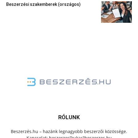
Beszerzési szakemberek (országos)
RÓLUNK
Beszerzés.hu – hazánk legnagyobb beszerzői közössége.
Kapcsolat: beszerzes[kukac]beszerzes.hu