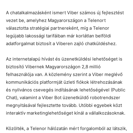
A chatalkalmazásként ismert Viber számos új fejlesztést
vezet be, amelyhez Magyarországon a Telenort
választotta stratégiai partnereként, míg a Telenor
legújabb lakossági tarifáiban már korlátlan belföldi
adatforgalmat biztosít a Viberen zajló chatküldéshez.
Az internetalapú hívást és üzenetküldési lehetőséget is
biztosító Vibernek Magyarországon 2,8 millió
felhasználója van. A közlemény szerint a Viber meglévő
kommunikációs platformját üzleti fiókok létrehozásának
és nyilvános csevegés indításának lehetőségével (Public
Chat), valamint a Viber Bot üzenetküldő robotrendszer
megnyitásával fejlesztette tovább. Utóbbi egyebek közt
interaktív marketinglehetőséget kínál a vállalkozásoknak.
Közölték, a Telenor hálózatán mért forgalomból az látszik,