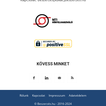
KÖVESS MINKET
Rólunk
Kapcsolat
Impresszum
Adatvédelem
© Beszerzés.hu - 2016-2024