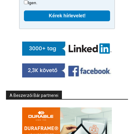
Igen.
A Beszerzői Bár partnerei