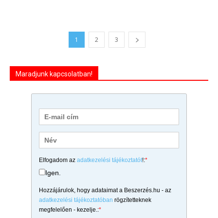
1
2
3
Maradjunk kapcsolatban!
Elfogadom az
adatkezelési tájékoztatót
!:
*
Igen.
Hozzájárulok, hogy adataimat a Beszerzés.hu - az
adatkezelési tájékoztatóban
rögzítetteknek
megfelelően - kezelje.:
*