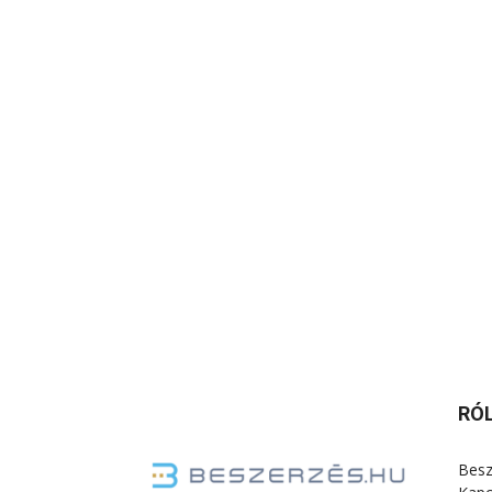
RÓ
Besz