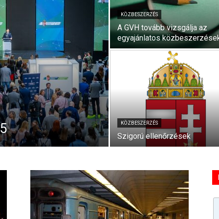
KÖZBESZERZÉS
A GVH tovább vizsgálja az
egyajánlatos közbeszerzése
KÖZBESZERZÉS
25
Szigorú ellenőrzések