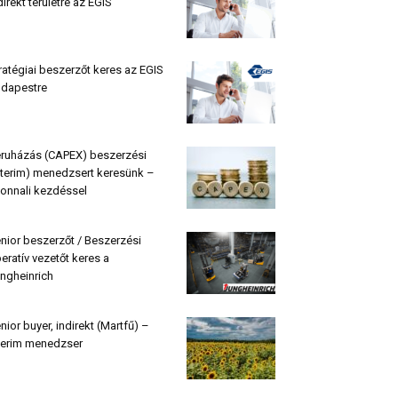
direkt területre az EGIS
ratégiai beszerzőt keres az EGIS
dapestre
ruházás (CAPEX) beszerzési
nterim) menedzsert keresünk –
onnali kezdéssel
nior beszerzőt / Beszerzési
eratív vezetőt keres a
ngheinrich
nior buyer, indirekt (Martfű) –
terim menedzser