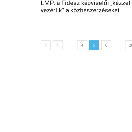
LMP: a Fidesz képviselői „kézzel
vezérlik” a közbeszerzéseket
...
...
1
4
5
6
2