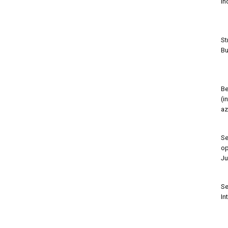
in
St
Bu
Be
(i
az
Se
op
Ju
Se
In