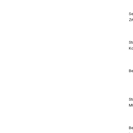
Se
Zr
St
Ko
Be
St
M
Be