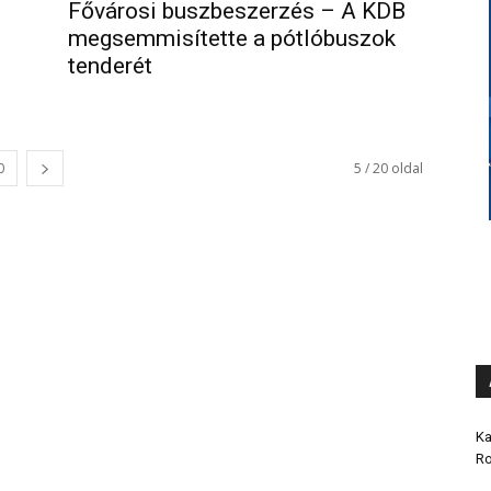
Fővárosi buszbeszerzés – A KDB
megsemmisítette a pótlóbuszok
tenderét
0
5 / 20 oldal
Ka
Ro