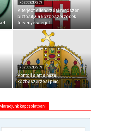
KÖZBESZERZÉS
Kiterjedt ellenőrzési rendszer
biztosítja a közbeszerzések
ket
törvényességét
KÖZBESZERZÉS
Kontoll alatt a hazai
közbeszerzési piac
Maradjunk kapcsolatban!