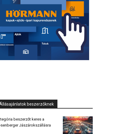
Állásajánlatok beszerzőknek
tegória beszerzőt keres a
senberger Jászárokszállásra