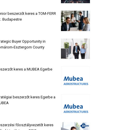
nior beszerzőt keres a TOM-FERR
t. Budapestre
rategic Buyer Opportunity in
márom-Esztergom County
szerzőt keres a MUBEA Egerbe
ratégiai beszerzőt keres Egerbe a
UBEA
szerzési főosztályvezetőt keres