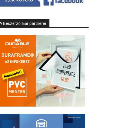
A Beszerzői Bár partnerei