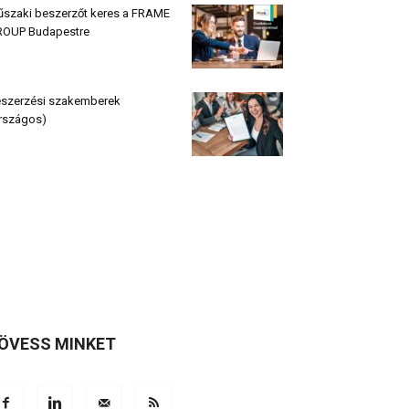
szaki beszerzőt keres a FRAME
OUP Budapestre
szerzési szakemberek
rszágos)
ÖVESS MINKET