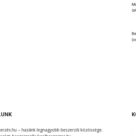
Mű
GR
Be
(o
LUNK
K
erzés.hu – hazánk legnagyobb beszerzői közössége.